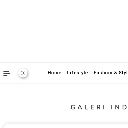
crbnat
crbnat
Home
Lifestyle
Fashion & Sty
GALERI IN