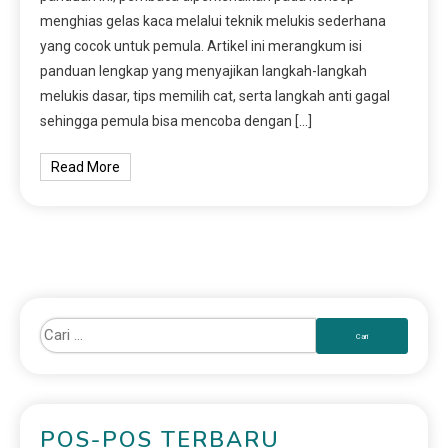
menghias gelas kaca melalui teknik melukis sederhana
yang cocok untuk pemula. Artikel ini merangkum isi
panduan lengkap yang menyajikan langkah-langkah
melukis dasar, tips memilih cat, serta langkah anti gagal
sehingga pemula bisa mencoba dengan […]
Read More
POS-POS TERBARU