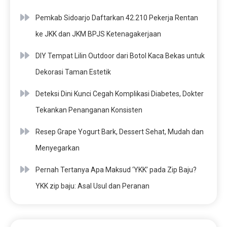
Pemkab Sidoarjo Daftarkan 42.210 Pekerja Rentan
ke JKK dan JKM BPJS Ketenagakerjaan
DIY Tempat Lilin Outdoor dari Botol Kaca Bekas untuk
Dekorasi Taman Estetik
Deteksi Dini Kunci Cegah Komplikasi Diabetes, Dokter
Tekankan Penanganan Konsisten
Resep Grape Yogurt Bark, Dessert Sehat, Mudah dan
Menyegarkan
Pernah Tertanya Apa Maksud ‘YKK’ pada Zip Baju?
YKK zip baju: Asal Usul dan Peranan