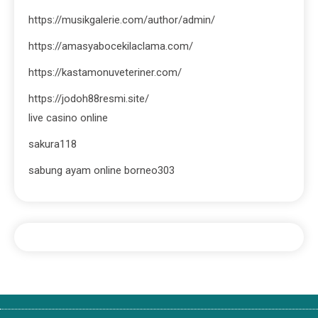
https://musikgalerie.com/author/admin/
https://amasyabocekilaclama.com/
https://kastamonuveteriner.com/
https://jodoh88resmi.site/
live casino online
sakura118
sabung ayam online borneo303