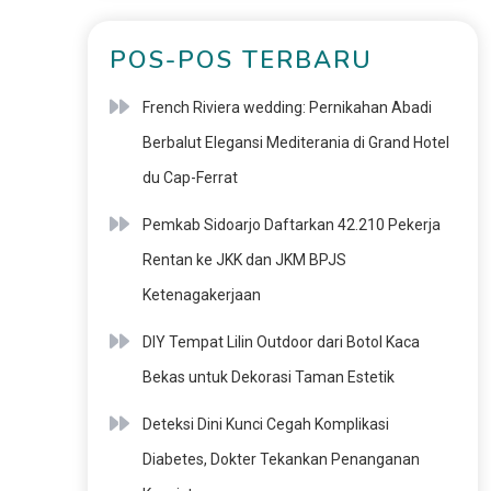
POS-POS TERBARU
French Riviera wedding: Pernikahan Abadi
Berbalut Elegansi Mediterania di Grand Hotel
du Cap-Ferrat
Pemkab Sidoarjo Daftarkan 42.210 Pekerja
Rentan ke JKK dan JKM BPJS
Ketenagakerjaan
DIY Tempat Lilin Outdoor dari Botol Kaca
Bekas untuk Dekorasi Taman Estetik
Deteksi Dini Kunci Cegah Komplikasi
Diabetes, Dokter Tekankan Penanganan