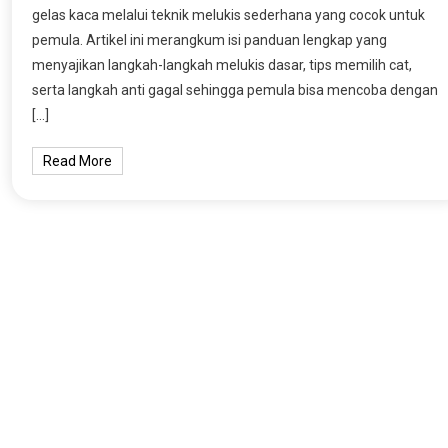
gelas kaca melalui teknik melukis sederhana yang cocok untuk
pemula. Artikel ini merangkum isi panduan lengkap yang
menyajikan langkah-langkah melukis dasar, tips memilih cat,
serta langkah anti gagal sehingga pemula bisa mencoba dengan
[…]
Read More