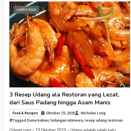
6 MINS READ
3 Resep Udang ala Restoran yang Lezat,
dari Saus Padang hingga Asam Manis
Oktober 23, 2025
Nicholas Long
Food & Recipes
Tagged
Dunia kuliner
,
hidangan istimewa
,
resep udang restoran
Crbnat.com – 23 Oktober 2025 – Udang adalah salah satu