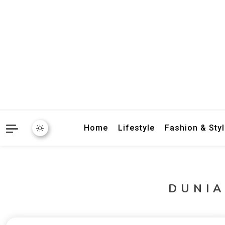
crbnat
crbnat
Home
Lifestyle
Fashion & Sty
DUNIA