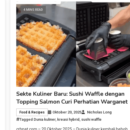
4 MINS READ
Sekte Kuliner Baru: Sushi Waffle dengan
Topping Salmon Curi Perhatian Warganet
Oktober 20, 2025
Nicholas Long
Food & Recipes
Tagged
Dunia kuliner
,
kreasi hybrid
,
sushi waffle
crbnat.com – 20 Oktober 2025 – Dunia kuliner kembali heboh