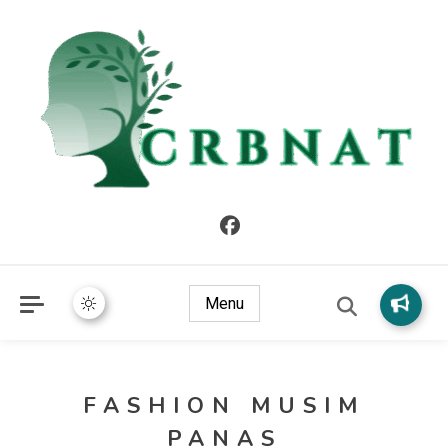
crbnat
crbnat
Menu
FASHION MUSIM
PANAS