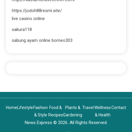
https://jodoh88resmi.site/
live casino online
sakura118
sabung ayam online borneo303
Home
Lifestyle
Fashion
Food &
Plants &
Travel
Wellness
Contact
& Style
Recipes
Gardening
& Health
News Express © 2026. All Rights Reserved.