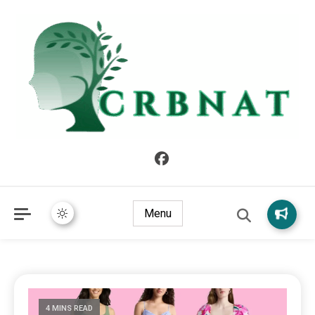
crbnat
crbnat
Menu
4 MINS READ