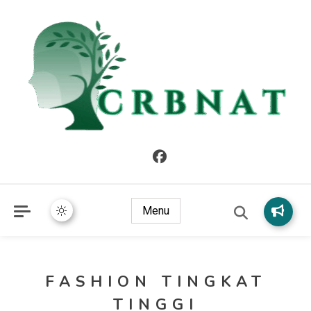
crbnat
crbnat
Menu
FASHION TINGKAT
TINGGI