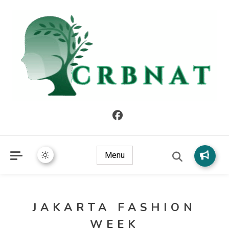
crbnat
crbnat
Menu
JAKARTA FASHION
WEEK