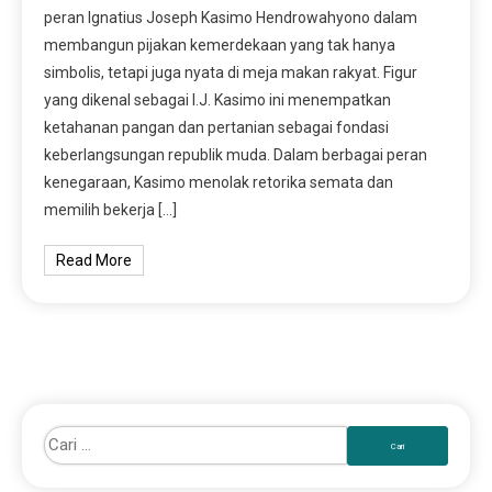
peran Ignatius Joseph Kasimo Hendrowahyono dalam
membangun pijakan kemerdekaan yang tak hanya
simbolis, tetapi juga nyata di meja makan rakyat. Figur
yang dikenal sebagai I.J. Kasimo ini menempatkan
ketahanan pangan dan pertanian sebagai fondasi
keberlangsungan republik muda. Dalam berbagai peran
kenegaraan, Kasimo menolak retorika semata dan
memilih bekerja […]
Read More