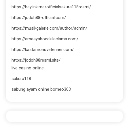
https://heylink.me/officialsakura118resmi/
https://jodoh88-official.com/
https://musikgalerie.com/author/admin/
https://amasyabocekilaclama.com/
https://kastamonuveteriner.com/
https://jodoh88resmi.site/
live casino online
sakura118
sabung ayam online borneo303