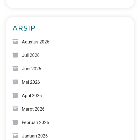
ARSIP
Agustus 2026
Juli 2026
Juni 2026
Mei 2026
April 2026
Maret 2026
Februari 2026
Januari 2026