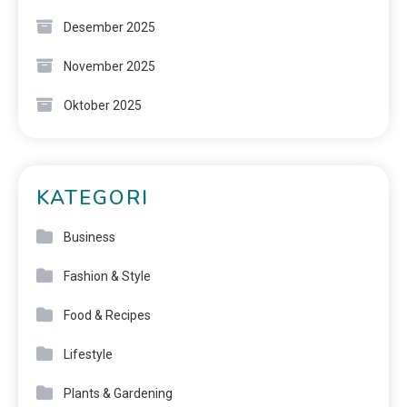
Desember 2025
November 2025
Oktober 2025
KATEGORI
Business
Fashion & Style
Food & Recipes
Lifestyle
Plants & Gardening