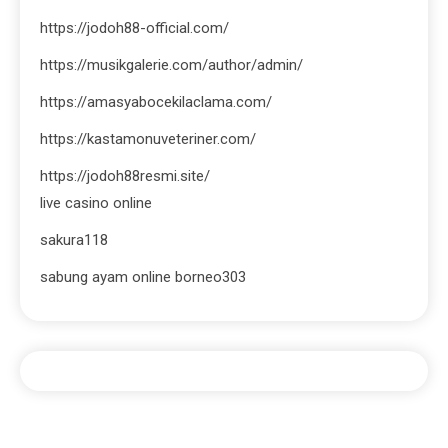
https://jodoh88-official.com/
https://musikgalerie.com/author/admin/
https://amasyabocekilaclama.com/
https://kastamonuveteriner.com/
https://jodoh88resmi.site/
live casino online
sakura118
sabung ayam online borneo303