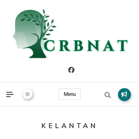
crbnat
crbnat
Menu
KELANTAN