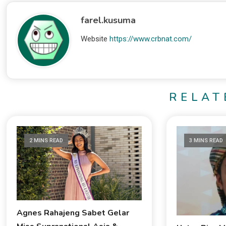
farel.kusuma
Website
https://www.crbnat.com/
RELAT
2 MINS READ
3 MINS READ
Agnes Rahajeng Sabet Gelar