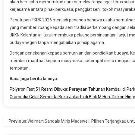
akan berusaha memurnikan dan memeliharanya agar terus subur s
kerjasama antara pihak berkuasa, penggiat seni, tokoh masyara
Penutupan FKRK 2026 menjadi penanda bahawa usaha pemulihan d
yang memberi ruang kepada seni tradisi berkembang dengan sela
JKKN Kelantan ini turut membuka peluang perbincangan lanjut m
budaya negeri tanpa mengabaikan prinsip agama.
Dengan penekanan kepada pemurnian dan pendidikan budaya, Kela
memberi manfaat kepada masyarakat setempat serta menjadi tar
tempatan.
Baca juga berita lainnya:
Polytron Fest 51 Resmi Dibuka: Perayaan Tahunan Kembali di Park
Gramedia Gelar Semesta Buku Jakarta di Blok M Hub, Diskon Hin
Previous:
Walmart Sandals Mirip Madewell: Pilihan Terjangkau un