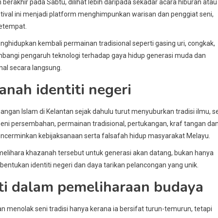
erakhir pada Sabtu, dilihat lebih daripada sekadar acara hiburan atau
val ini menjadi platform menghimpunkan warisan dan penggiat seni,
etempat.
enghidupkan kembali permainan tradisional seperti gasing uri, congkak,
ngimbangi pengaruh teknologi terhadap gaya hidup generasi muda dan
nal secara langsung.
nah identiti negeri
n Islam di Kelantan sejak dahulu turut menyuburkan tradisi ilmu, se
 seni persembahan, permainan tradisional, pertukangan, kraf tangan da
encerminkan kebijaksanaan serta falsafah hidup masyarakat Melayu.
lihara khazanah tersebut untuk generasi akan datang, bukan hanya
entukan identiti negeri dan daya tarikan pelancongan yang unik.
ti dalam pemeliharaan budaya
menolak seni tradisi hanya kerana ia bersifat turun-temurun, tetapi