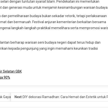
elari dengan tuntutan syariat Islam. Pendekatan ini memerlukan
kat dan generasi muda untuk menjamin kesinambungan warisan budaya
an pemeliharaan budaya bukan sekadar retorik, tetapi perlaksanaan
mat dan bermaruah. Festival anjuran kementerian berkaitan bersama
engenai langkah-langkah praktikal memelihara serta mempromosi wari
ntan berharap warisan seni budaya negeri dapat terus hidup dan
ikan kepada pengunjung yang ingin memahami keunikan tradisi
ir Selatan GBK
gga 90%
tuk Gaya Musim Panas
Next:
DIY dekorasi Ramadhan: Cara Hemat dan Estetik untuk