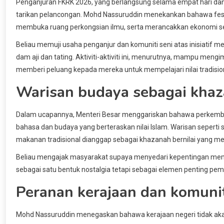
Penganjuran FKRK 2026, yang berlangsung selama empat hari dan b
tarikan pelancongan. Mohd Nassuruddin menekankan bahawa festi
membuka ruang perkongsian ilmu, serta merancakkan ekonomi s
Beliau memuji usaha penganjur dan komuniti seni atas inisiatif m
dam aji dan tating. Aktiviti-aktiviti ini, menurutnya, mampu me
memberi peluang kepada mereka untuk mempelajari nilai tradisio
Warisan budaya sebagai khaza
Dalam ucapannya, Menteri Besar menggariskan bahawa perkembanga
bahasa dan budaya yang berteraskan nilai Islam. Warisan seperti
makanan tradisional dianggap sebagai khazanah bernilai yang m
Beliau mengajak masyarakat supaya menyedari kepentingan meme
sebagai satu bentuk nostalgia tetapi sebagai elemen penting pemb
Peranan kerajaan dan komuni
Mohd Nassuruddin menegaskan bahawa kerajaan negeri tidak akan 