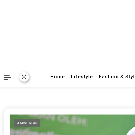
crbnat
crbnat
Home
Lifestyle
Fashion & Sty
4 MINS READ