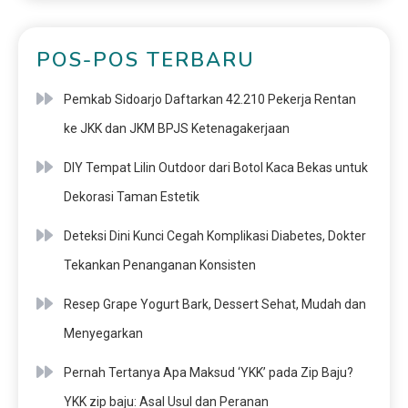
POS-POS TERBARU
Pemkab Sidoarjo Daftarkan 42.210 Pekerja Rentan
ke JKK dan JKM BPJS Ketenagakerjaan
DIY Tempat Lilin Outdoor dari Botol Kaca Bekas untuk
Dekorasi Taman Estetik
Deteksi Dini Kunci Cegah Komplikasi Diabetes, Dokter
Tekankan Penanganan Konsisten
Resep Grape Yogurt Bark, Dessert Sehat, Mudah dan
Menyegarkan
Pernah Tertanya Apa Maksud ‘YKK’ pada Zip Baju?
YKK zip baju: Asal Usul dan Peranan