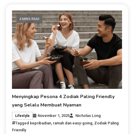
4 MINS READ
Menyingkap Pesona 4 Zodiak Paling Friendly
yang Selalu Membuat Nyaman
November 1, 2025
Nicholas Long
Lifestyle
Tagged
kepribadian
,
ramah dan easy-going
,
Zodiak Paling
Friendly