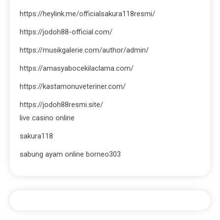
https://heylink.me/officialsakura118resmi/
https://jodoh88-official.com/
https://musikgalerie.com/author/admin/
https://amasyabocekilaclama.com/
https://kastamonuveteriner.com/
https://jodoh88resmi.site/
live casino online
sakura118
sabung ayam online borneo303