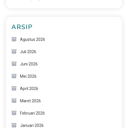
ARSIP
Agustus 2026
Juli 2026
Juni 2026
Mei 2026
April 2026
Maret 2026
Februari 2026
Januari 2026