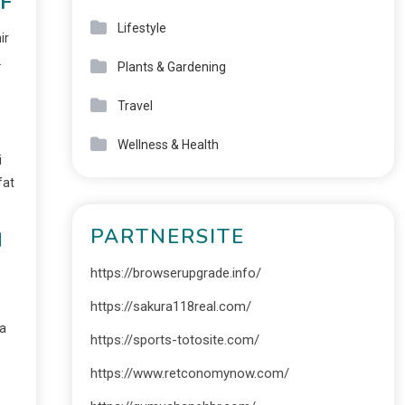
IF
Lifestyle
ir
.
Plants & Gardening
Travel
Wellness & Health
i
fat
PARTNERSITE
N
https://browserupgrade.info/
https://sakura118real.com/
ga
https://sports-totosite.com/
https://www.retconomynow.com/