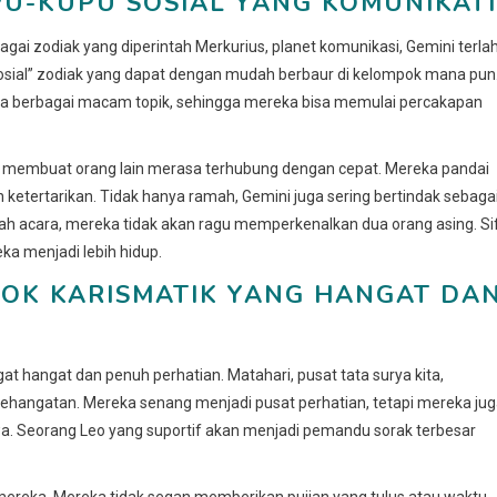
 KUPU-KUPU SOSIAL YANG KOMUNIKAT
gai zodiak yang diperintah Merkurius, planet komunikasi, Gemini terlah
sosial” zodiak yang dapat dengan mudah berbaur di kelompok mana pun
da berbagai macam topik, sehingga mereka bisa memulai percakapan
 membuat orang lain merasa terhubung dengan cepat. Mereka pandai
ketertarikan. Tidak hanya ramah, Gemini juga sering bertindak sebaga
ah acara, mereka tidak akan ragu memperkenalkan dua orang asing. Si
a menjadi lebih hidup.
SOSOK KARISMATIK YANG HANGAT DA
ngat hangat dan penuh perhatian. Matahari, pusat tata surya kita,
angatan. Mereka senang menjadi pusat perhatian, tetapi mereka ju
. Seorang Leo yang suportif akan menjadi pemandu sorak terbesar
mereka. Mereka tidak segan memberikan pujian yang tulus atau waktu