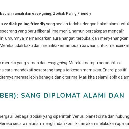
ibadian
,
ramah dan easy-going
,
Zodiak Paling Friendly
pa
zodiak paling friendly
yang seolah terlahir dengan bakat alami untu
seorang yang baru dikenal lima menit, namun percakapan mengalir
ti ini umumnya memancarkan aura hangat, terbuka, dan menyenangkan
. Mereka tidak kaku dan memiliki kemampuan bawaan untuk mencairka
ian mereka yang ramah dan
easy-going
. Mereka mampu beradaptasi
ana cara mendekati seseorang tanpa terkesan memaksa. Energi positif
tarnya merasa lebih bahagia dan diterima. Mari kita selami lebih dala
OBER): SANG DIPLOMAT ALAMI DAN
rgaul. Sebagai zodiak yang diperintah Venus, planet cinta dan hubun
ereka secara naluriah menghindari konflik dan akan melakukan apa sa