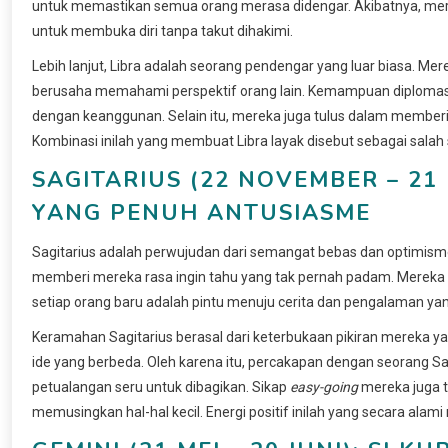
untuk memastikan semua orang merasa didengar. Akibatnya, m
untuk membuka diri tanpa takut dihakimi.
Lebih lanjut, Libra adalah seorang pendengar yang luar biasa. M
berusaha memahami perspektif orang lain. Kemampuan diplomasi
dengan keanggunan. Selain itu, mereka juga tulus dalam memberikan
Kombinasi inilah yang membuat Libra layak disebut sebagai salah
SAGITARIUS (22 NOVEMBER – 21
YANG PENUH ANTUSIASME
Sagitarius adalah perwujudan dari semangat bebas dan optimisme
memberi mereka rasa ingin tahu yang tak pernah padam. Mereka ti
setiap orang baru adalah pintu menuju cerita dan pengalaman yan
Keramahan Sagitarius berasal dari keterbukaan pikiran mereka yang
ide yang berbeda. Oleh karena itu, percakapan dengan seorang Sa
petualangan seru untuk dibagikan. Sikap
easy-going
mereka juga t
memusingkan hal-hal kecil. Energi positif inilah yang secara alami