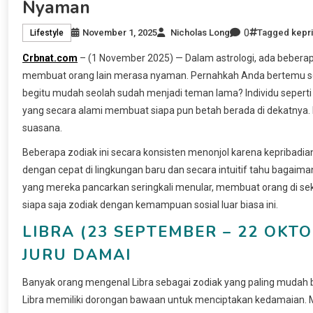
Nyaman
0
November 1, 2025
Nicholas Long
Tagged
kepr
Lifestyle
Crbnat.com
– (1 November 2025) — Dalam astrologi, ada bebera
membuat orang lain merasa nyaman. Pernahkah Anda bertemu se
begitu mudah seolah sudah menjadi teman lama? Individu seper
yang secara alami membuat siapa pun betah berada di dekatnya
suasana.
Beberapa zodiak ini secara konsisten menonjol karena kepribad
dengan cepat di lingkungan baru dan secara intuitif tahu bagaim
yang mereka pancarkan seringkali menular, membuat orang di seki
siapa saja zodiak dengan kemampuan sosial luar biasa ini.
LIBRA (23 SEPTEMBER – 22 OKT
JURU DAMAI
Banyak orang mengenal Libra sebagai zodiak yang paling mudah be
Libra memiliki dorongan bawaan untuk menciptakan kedamaian. M