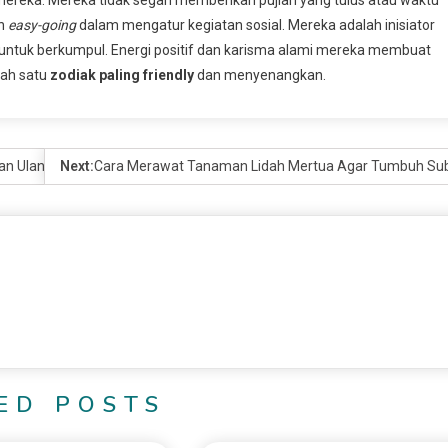
ah
easy-going
dalam mengatur kegiatan sosial. Mereka adalah inisiator
untuk berkumpul. Energi positif dan karisma alami mereka membuat
lah satu
zodiak paling friendly
dan menyenangkan.
kan Ulang Gaya di Jakarta Fashion Week 2026
Next:
Cara Merawat Tanaman Lidah Mertua Agar Tumbuh Sub
ED POSTS