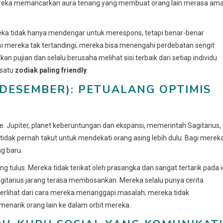
ereka memancarkan aura tenang yang membuat orang lain merasa am
ereka tidak hanya mendengar untuk merespons, tetapi benar-benar
 mereka tak tertandingi; mereka bisa menengahi perdebatan sengit
 pujian dan selalu berusaha melihat sisi terbaik dari setiap individu.
 satu
zodiak paling friendly
.
 DESEMBER): PETUALANG OPTIMIS
. Jupiter, planet keberuntungan dan ekspansi, memerintah Sagitarius,
dak pernah takut untuk mendekati orang asing lebih dulu. Bagi mereka
g baru.
 tulus. Mereka tidak terikat oleh prasangka dan sangat tertarik pada i
gitarius jarang terasa membosankan. Mereka selalu punya cerita
erlihat dari cara mereka menanggapi masalah; mereka tidak
 menarik orang lain ke dalam orbit mereka.