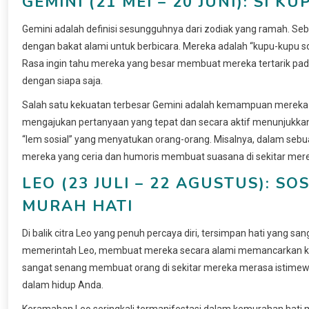
GEMINI (21 MEI – 20 JUNI): SI
Gemini adalah definisi sesungguhnya dari zodiak yang ramah. Seba
dengan bakat alami untuk berbicara. Mereka adalah “kupu-kupu 
Rasa ingin tahu mereka yang besar membuat mereka tertarik pa
dengan siapa saja.
Salah satu kekuatan terbesar Gemini adalah kemampuan mereka
mengajukan pertanyaan yang tepat dan secara aktif menunjukkan 
“lem sosial” yang menyatukan orang-orang. Misalnya, dalam sebu
mereka yang ceria dan humoris membuat suasana di sekitar merek
LEO (23 JULI – 22 AGUSTUS): 
MURAH HATI
Di balik citra Leo yang penuh percaya diri, tersimpan hati yang sa
memerintah Leo, membuat mereka secara alami memancarkan keh
sangat senang membuat orang di sekitar mereka merasa istimewa
dalam hidup Anda.
Keramahan Leo seringkali termanifestasi dalam kemurahan hati 