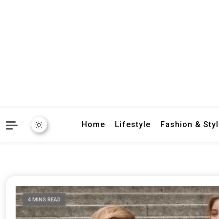
crbnat
crbnat
Home
Lifestyle
Fashion & Sty
4 MINS READ