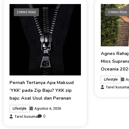
2 MINS READ
2 MINS READ
Agnes Rahaj
Miss Suprana
Oceania 202
A
Lifestyle
Pernah Tertanya Apa Maksud
farel.kusuma
‘YKK’ pada Zip Baju? YKK zip
baju: Asal Usul dan Peranan
Agustus 6, 2026
Lifestyle
0
farel.kusuma