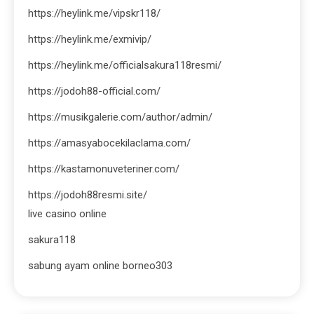
https://heylink.me/vipskr118/
https://heylink.me/exmivip/
https://heylink.me/officialsakura118resmi/
https://jodoh88-official.com/
https://musikgalerie.com/author/admin/
https://amasyabocekilaclama.com/
https://kastamonuveteriner.com/
https://jodoh88resmi.site/
live casino online
sakura118
sabung ayam online borneo303