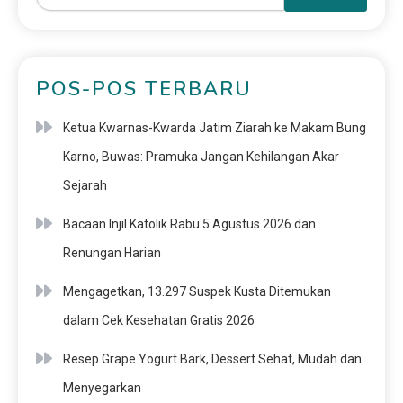
POS-POS TERBARU
Ketua Kwarnas-Kwarda Jatim Ziarah ke Makam Bung
Karno, Buwas: Pramuka Jangan Kehilangan Akar
Sejarah
Bacaan Injil Katolik Rabu 5 Agustus 2026 dan
Renungan Harian
Mengagetkan, 13.297 Suspek Kusta Ditemukan
dalam Cek Kesehatan Gratis 2026
Resep Grape Yogurt Bark, Dessert Sehat, Mudah dan
Menyegarkan