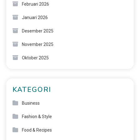
Februari 2026
Januari 2026
Desember 2025
November 2025
Oktober 2025
KATEGORI
Business
Fashion & Style
Food & Recipes