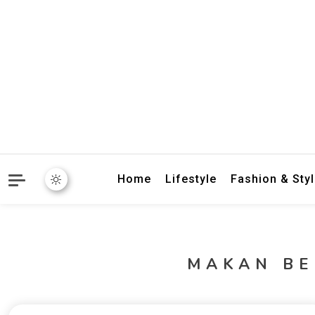
crbnat
crbnat
Home
Lifestyle
Fashion & Sty
MAKAN BE