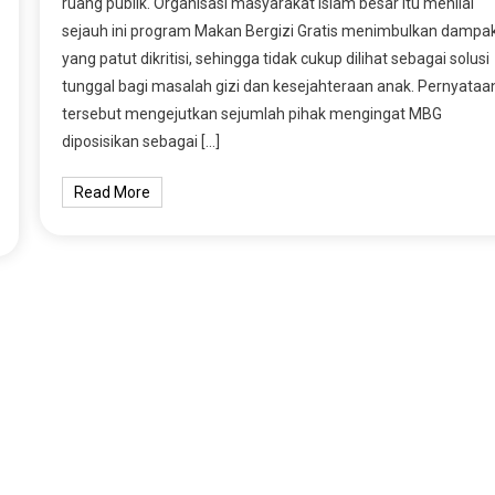
ruang publik. Organisasi masyarakat Islam besar itu menilai
sejauh ini program Makan Bergizi Gratis menimbulkan dampa
yang patut dikritisi, sehingga tidak cukup dilihat sebagai solusi
tunggal bagi masalah gizi dan kesejahteraan anak. Pernyataa
tersebut mengejutkan sejumlah pihak mengingat MBG
diposisikan sebagai […]
Read More