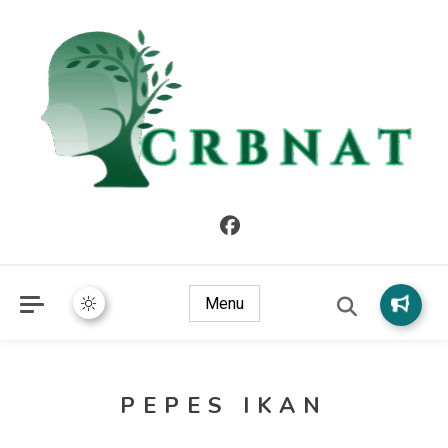
crbnat
crbnat
Menu
PEPES IKAN