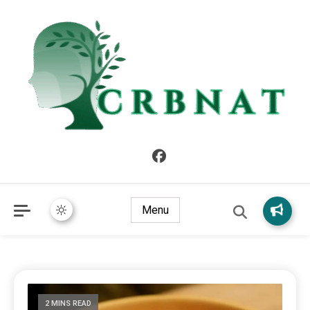
crbnat
crbnat
Menu
2 MINS READ