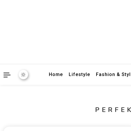
crbnat
crbnat
Home
Lifestyle
Fashion & Sty
PERFE