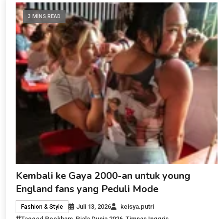
3 MINS READ
Kembali ke Gaya 2000-an untuk young
England fans yang Peduli Mode
Juli 13, 2026
keisya.putri
Fashion & Style
Tagged
Peckham
,
Piala Dunia 2026
,
Timnas Inggris