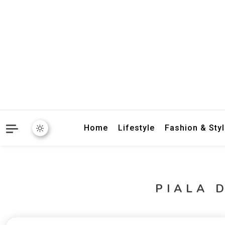
crbnat
crbnat
Home
Lifestyle
Fashion & Sty
PIALA 