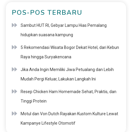
POS-POS TERBARU
Sambut HUT RI, Gebyar Lampu Hias Pemalang
hidupkan suasana kampung
5 Rekomendasi Wisata Bogor Dekat Hotel, dari Kebun
Raya hingga Suryakencana
Jika Anda Ingin Memiliki Jiwa Petualang dan Lebih
Mudah Pergi Keluar, Lakukan Langkah Ini
Resep Chicken Ham Homemade Sehat, Praktis, dan
Tinggi Protein
Motul dan Von Dutch Rayakan Kustom Kulture Lewat
Kampanye Lifestyle Otomotif