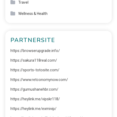
Travel
Wellness & Health
PARTNERSITE
https://browserupgrade.info/
https://sakura118real.com/
https://sports-totosite.com/
https://www.retconomynow.com/
https://gumushanehbr.com/
https://heylink.me/vipskr118/
https://heylink.me/exmivip/