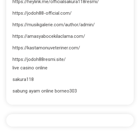
https://heylink.me/officialsakura118resmi/
https://jodoh88-official.com/
https://musikgalerie.com/author/admin/
https://amasyabocekilaclama.com/
https://kastamonuveteriner.com/
https://jodoh88resmi.site/
live casino online
sakura118
sabung ayam online borneo303