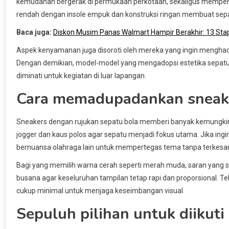
kemudahan bergerak di permukaan perkotaan, sekaligus memperta
rendah dengan insole empuk dan konstruksi ringan membuat sepat
Baca juga:
Diskon Musim Panas Walmart Hampir Berakhir: 13 Sta
Aspek kenyamanan juga disoroti oleh mereka yang ingin menghad
Dengan demikian, model-model yang mengadopsi estetika sepatu 
diminati untuk kegiatan di luar lapangan.
Cara memadupadankan sneaker
Sneakers dengan rujukan sepatu bola memberi banyak kemungkinan
jogger dan kaus polos agar sepatu menjadi fokus utama. Jika ingin
bernuansa olahraga lain untuk mempertegas tema tanpa terkesa
Bagi yang memilih warna cerah seperti merah muda, saran yang 
busana agar keseluruhan tampilan tetap rapi dan proporsional. Tekst
cukup minimal untuk menjaga keseimbangan visual.
Sepuluh pilihan untuk diikuti