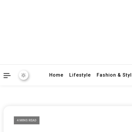
crbnat
crbnat
Home
Lifestyle
Fashion & Sty
4 MINS READ