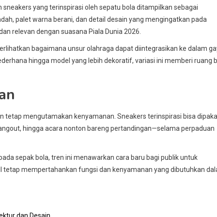
sneakers yang terinspirasi oleh sepatu bola ditampilkan sebagai
endah, palet warna berani, dan detail desain yang mengingatkan pada
dan relevan dengan suasana Piala Dunia 2026.
rlihatkan bagaimana unsur olahraga dapat diintegrasikan ke dalam g
derhana hingga model yang lebih dekoratif, variasi ini memberi ruang 
pan
un tetap mengutamakan kenyamanan. Sneakers terinspirasi bisa dipaka
 hangout, hingga acara nonton bareng pertandingan—selama perpaduan
a sepak bola, tren ini menawarkan cara baru bagi publik untuk
bil tetap mempertahankan fungsi dan kenyamanan yang dibutuhkan da
ektur dan Desain