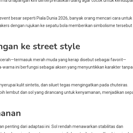
rma di lapangan kini diinterpretasikan ulang agar cocok untuk kehidupa
 event besar seperti Piala Dunia 2026, banyak orang mencari cara untuk
eakers dengan rujukan ke sepatu bola memberikan simbolisme tersebut
ngan ke street style
a cerah—termasuk merah muda yang kerap disebut sebagai favorit—
-warna ini berfungsi sebagai aksen yang menyuntikkan karakter tanpa
nyerupai kulit sintetis, dan siluet tegas mengingatkan pada chuteiras.
ih lembut dan sol yang dirancang untuk kenyamanan, menjadikan sep
manan
gian penting dari adaptasi ini. Sol rendah menawarkan stabilitas dan