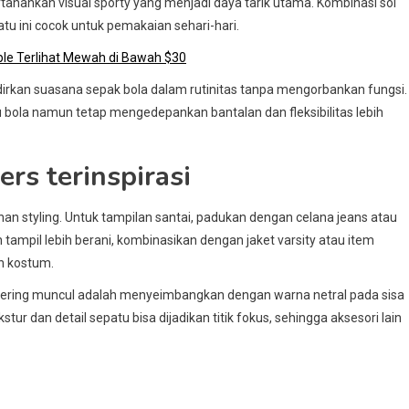
hankan visual sporty yang menjadi daya tarik utama. Kombinasi sol
u ini cocok untuk pemakaian sehari-hari.
ple Terlihat Mewah di Bawah $30
irkan suasana sepak bola dalam rutinitas tanpa mengorbankan fungsi.
bola namun tetap mengedepankan bantalan dan fleksibilitas lebih
s terinspirasi
 styling. Untuk tampilan santai, padukan dengan celana jeans atau
 tampil lebih berani, kombinasikan dengan jaket varsity atau item
n kostum.
sering muncul adalah menyeimbangkan dengan warna netral pada sisa
ur dan detail sepatu bisa dijadikan titik fokus, sehingga aksesori lain