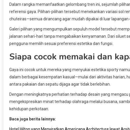
Dalam rangka memanfaatkan gelombang tren ini, sejumlah pilihan 
referensi gaya. Pilihan-pilihan tersebut menekankan variasi sol r
chuteiras—semua dirancang agar mudah dipakai di luar lapangan 
Galeri pilihan yang mengumpulkan sepuluh model tersebut mempe
jalanan sehari-hari tanpa mengabaikan kenyamanan. Dari siluet se
pengguna memilih sesuai preferensi estetika dan fungsi.
Siapa cocok memakai dan ka
Gaya ini cocok untuk mereka yang menyukai estetika sporty nam
dalam berbagai kesempatan kasual—mulai dari aktivitas harian,
antara pakaian dan sepatu dijaga agar tidak berlebihan.
Dengan meningkatnya perhatian terhadap desain yang mengacu pad
mengekspresikan minat terhadap olahraga melalui busana, sam
kehidupan perkotaan.
Baca juga berita lainnya:
Hotel Hilton yang Menyiratkan Americana Architecture lewat Arsit