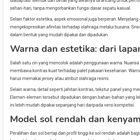
diadaptasi. Bentuk dan detail yang awalnya dirancang untuk perfo
sehari-hari, tanpa mengorbankan fungsi dasar sepatu kasual.
Selain faktor estetika, aspek emosional juga berperan. Menjelang
mengekspresikan afinitas terhadap olahraga melalui busana. Sn
dalam bentuk yang mudah dipakai dan dipadukan.
Warna dan estetika: dari lapa
Salah satu ciri yang mencolok adalah penggunaan warna. Nuans
membawa kontras kuat terhadap palet pakaian keseharian. Warna
harus memakai jersey atau atribut olahraga resmi.
Selain warna, detail seperti jahitan kontras, tekstur panel yang me
Elemen-elemen tersebut dipadukan dengan bahan-bahan yang leb
ini lebih mudah dipakai sepanjang hari daripada versi kompetisi.
Model sol rendah dan kenya
Peralihan dari sol bertaji dan profil tinggi ke sol rendah adalah ba