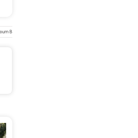
lzoum Bachri, Presiden Penyair Rayakan 85 Tahun