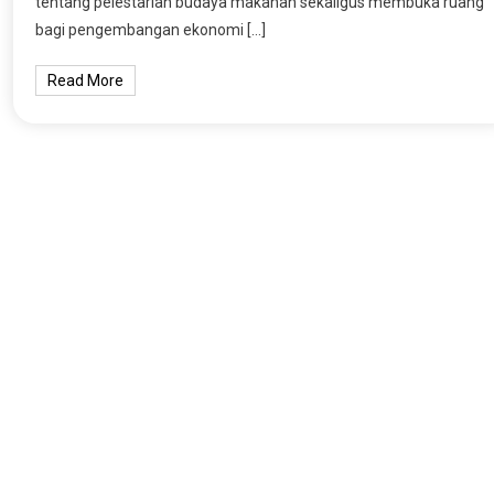
tentang pelestarian budaya makanan sekaligus membuka ruang
bagi pengembangan ekonomi […]
Read More