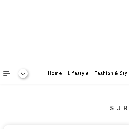
crbnat
crbnat
Home
Lifestyle
Fashion & Sty
SU