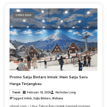
3 MINS READ
Promo Salju Bintaro Imlek: Main Salju Seru
Harga Terjangkau
Februari 18, 2026
Nicholas Long
Travel
Tagged
Imlek
,
Salju Bintaro
,
Wahana
crbnat.com – Libur Tahun Baru Imlek menjadi momen