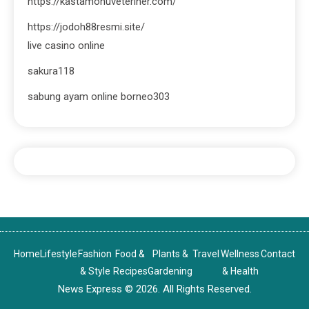
https://kastamonuveteriner.com/
https://jodoh88resmi.site/
live casino online
sakura118
sabung ayam online borneo303
Home
Lifestyle
Fashion
Food &
Plants &
Travel
Wellness
Contact
& Style
Recipes
Gardening
& Health
News Express © 2026. All Rights Reserved.