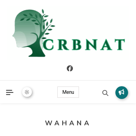
crbnat
crbnat
Menu
WAHANA