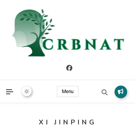
crbnat
crbnat
Menu
XI JINPING