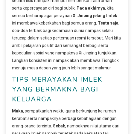
secara fisik nampak mampu memberikan rasa aman
serta kepercayaan diri bagi publik.
Pada akhirnya
, kita
semua berharap agar perayaan
Xi Jinping jelang Imlek
ini membawa keberkahan bagi semua orang.
Tentu saja
,
doa-doa terbaik bagi kedamaian dunia nampak selalu
terucap dalam setiap pertemuan resmi tersebut. Mari kita
ambil pelajaran positif dari semangat berbagi serta
kepedulian sosial yang nampaknya Xi Jinping tunjukkan.
Langkah konsisten ini nampak akan membawa Tiongkok
menuju masa depan yang jauh lebih sangat makmur.
TIPS MERAYAKAN IMLEK
YANG BERMAKNA BAGI
KELUARGA
Maka
, sempatkanlah waktu guna berkunjung ke rumah
kerabat serta nampaknya berbagi kebahagiaan dengan
orang-orang tercinta.
Sebab
, nampaknya nilai utama dari
perayaan Imlek nampak terletak pada kekuatan tali