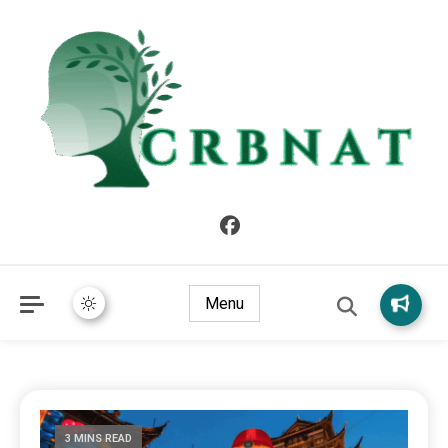
crbnat
crbnat
Menu
3 MINS READ