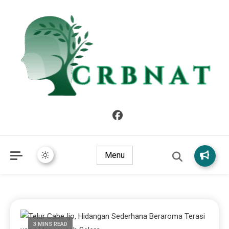
crbnat
crbnat
Menu
3 MINS READ