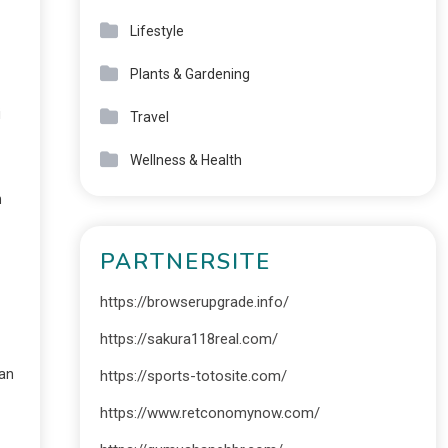
Lifestyle
Plants & Gardening
i
Travel
Wellness & Health
n
PARTNERSITE
https://browserupgrade.info/
https://sakura118real.com/
tan
https://sports-totosite.com/
https://www.retconomynow.com/