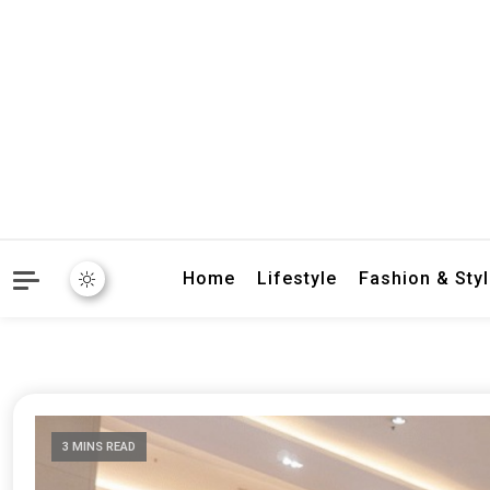
crbnat
crbnat
Home
Lifestyle
Fashion & Sty
3 MINS READ