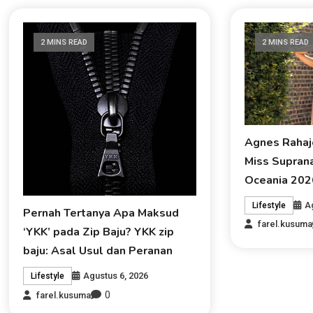
2 MINS READ
2 MINS READ
Agnes Rahaj
Miss Suprana
Oceania 202
A
Lifestyle
Pernah Tertanya Apa Maksud
farel.kusuma
‘YKK’ pada Zip Baju? YKK zip
baju: Asal Usul dan Peranan
Agustus 6, 2026
Lifestyle
0
farel.kusuma