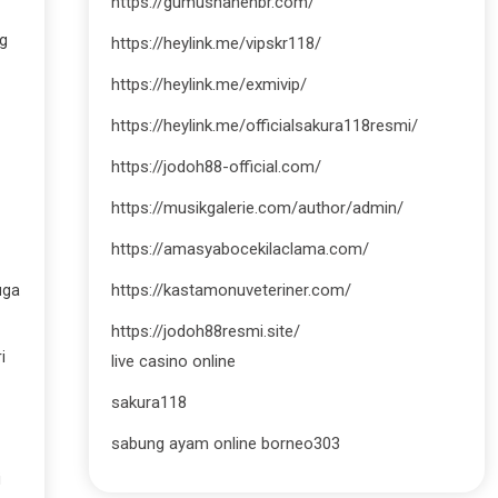
https://gumushanehbr.com/
ng
https://heylink.me/vipskr118/
https://heylink.me/exmivip/
https://heylink.me/officialsakura118resmi/
https://jodoh88-official.com/
https://musikgalerie.com/author/admin/
https://amasyabocekilaclama.com/
https://kastamonuveteriner.com/
uga
https://jodoh88resmi.site/
i
live casino online
sakura118
sabung ayam online borneo303
i