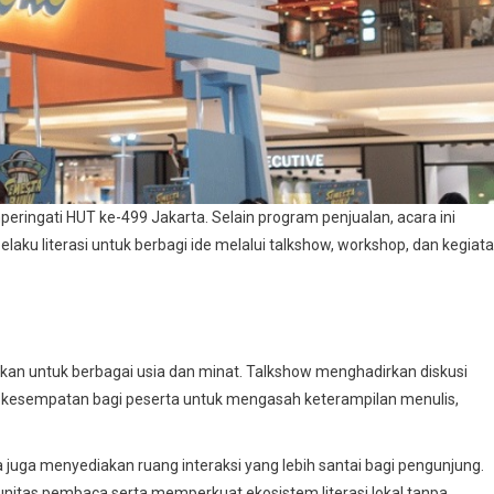
ngati HUT ke-499 Jakarta. Selain program penjualan, acara ini
aku literasi untuk berbagi ide melalui talkshow, workshop, dan kegiat
kan untuk berbagai usia dan minat. Talkshow menghadirkan diskusi
 kesempatan bagi peserta untuk mengasah keterampilan menulis,
a juga menyediakan ruang interaksi yang lebih santai bagi pengunjung.
itas pembaca serta memperkuat ekosistem literasi lokal tanpa