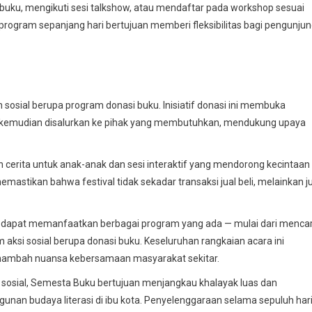
buku, mengikuti sesi talkshow, atau mendaftar pada workshop sesuai
rogram sepanjang hari bertujuan memberi fleksibilitas bagi pengunju
sosial berupa program donasi buku. Inisiatif donasi ini membuka
kemudian disalurkan ke pihak yang membutuhkan, mendukung upaya
an cerita untuk anak-anak dan sesi interaktif yang mendorong kecintaan
emastikan bahwa festival tidak sekadar transaksi jual beli, melainkan j
dapat memanfaatkan berbagai program yang ada — mulai dari mencar
lam aksi sosial berupa donasi buku. Keseluruhan rangkaian acara ini
nambah nuansa kebersamaan masyarakat sekitar.
 sosial, Semesta Buku bertujuan menjangkau khalayak luas dan
an budaya literasi di ibu kota. Penyelenggaraan selama sepuluh har