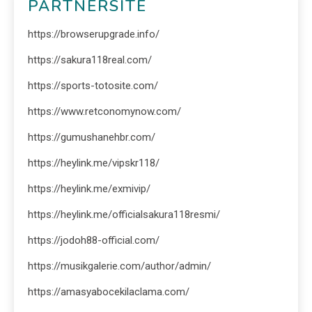
PARTNERSITE
https://browserupgrade.info/
https://sakura118real.com/
https://sports-totosite.com/
https://www.retconomynow.com/
https://gumushanehbr.com/
https://heylink.me/vipskr118/
https://heylink.me/exmivip/
https://heylink.me/officialsakura118resmi/
https://jodoh88-official.com/
https://musikgalerie.com/author/admin/
https://amasyabocekilaclama.com/