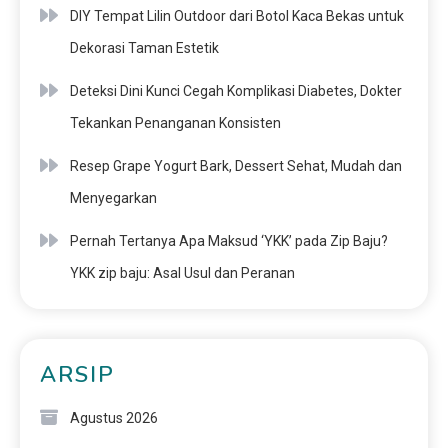
DIY Tempat Lilin Outdoor dari Botol Kaca Bekas untuk
Dekorasi Taman Estetik
Deteksi Dini Kunci Cegah Komplikasi Diabetes, Dokter
Tekankan Penanganan Konsisten
Resep Grape Yogurt Bark, Dessert Sehat, Mudah dan
Menyegarkan
Pernah Tertanya Apa Maksud ‘YKK’ pada Zip Baju?
YKK zip baju: Asal Usul dan Peranan
ARSIP
Agustus 2026