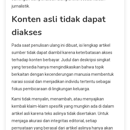
jurnalistik.
Konten asli tidak dapat
diakses
Pada saat penulisan ulang ini dibuat, isi lengkap artikel
sumber tidak dapat diambil karena keterbatasan akses
terhadap konten berbayar. Judul dan deskripsi singkat
yang tersedia hanya mengindikasikan bahwa topik
berkaitan dengan kecenderungan manusia membentuk
narasi sosial dan menjadikan individu tertentu sebagai
fokus pembicaraan di lingkungan keluarga.
Kami tidak menyalin, menambah, atau menyajikan
kembali klaim-klaim spesifik yang mungkin ada di dalam
artikel asli karena teks aslinya tidak disertakan. Untuk
menjaga akurasi dan integritas editorial, setiap
pernyataan yang berasal dari artikel aslinya hanya akan