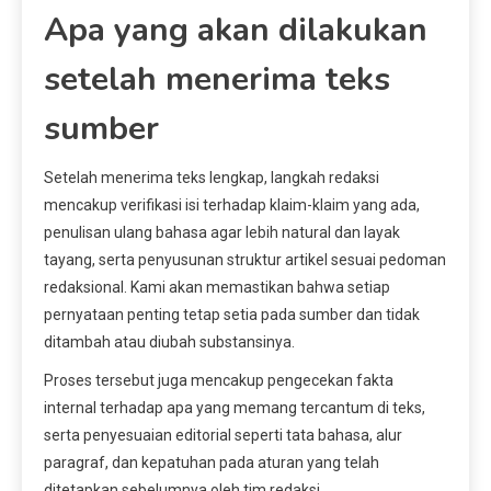
Apa yang akan dilakukan
setelah menerima teks
sumber
Setelah menerima teks lengkap, langkah redaksi
mencakup verifikasi isi terhadap klaim-klaim yang ada,
penulisan ulang bahasa agar lebih natural dan layak
tayang, serta penyusunan struktur artikel sesuai pedoman
redaksional. Kami akan memastikan bahwa setiap
pernyataan penting tetap setia pada sumber dan tidak
ditambah atau diubah substansinya.
Proses tersebut juga mencakup pengecekan fakta
internal terhadap apa yang memang tercantum di teks,
serta penyesuaian editorial seperti tata bahasa, alur
paragraf, dan kepatuhan pada aturan yang telah
ditetapkan sebelumnya oleh tim redaksi.