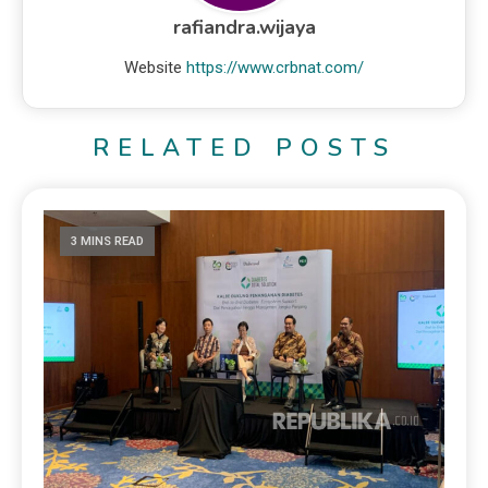
rafiandra.wijaya
Website
https://www.crbnat.com/
RELATED POSTS
3 MINS READ