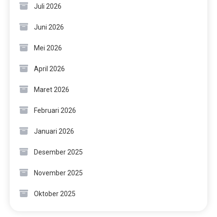
Juli 2026
Juni 2026
Mei 2026
April 2026
Maret 2026
Februari 2026
Januari 2026
Desember 2025
November 2025
Oktober 2025