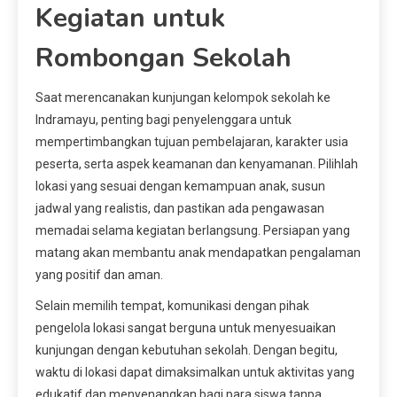
Kegiatan untuk
Rombongan Sekolah
Saat merencanakan kunjungan kelompok sekolah ke
Indramayu, penting bagi penyelenggara untuk
mempertimbangkan tujuan pembelajaran, karakter usia
peserta, serta aspek keamanan dan kenyamanan. Pilihlah
lokasi yang sesuai dengan kemampuan anak, susun
jadwal yang realistis, dan pastikan ada pengawasan
memadai selama kegiatan berlangsung. Persiapan yang
matang akan membantu anak mendapatkan pengalaman
yang positif dan aman.
Selain memilih tempat, komunikasi dengan pihak
pengelola lokasi sangat berguna untuk menyesuaikan
kunjungan dengan kebutuhan sekolah. Dengan begitu,
waktu di lokasi dapat dimaksimalkan untuk aktivitas yang
edukatif dan menyenangkan bagi para siswa tanpa