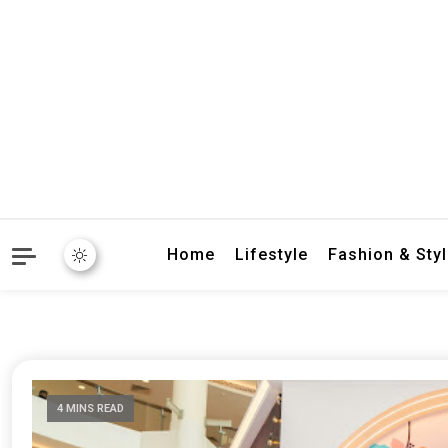
crbnat
crbnat
Home
Lifestyle
Fashion & Sty
4 MINS READ