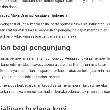
memperkenalkan karakter khas setiap kapsul Tales of Italy dan memberi
 dan Napoli.
 2026, Makin Diminati Wisatawan Indonesia
 yang sesuai untuk media sosial, serta promosi eksklusif untuk produk l
hadiran staf terlatih di lokasi memastikan pengunjung dapat memperoleh
 pilihan produk yang sesuai dengan selera mereka.
ian bagi pengunjung
njaran pembelian selama tempoh pop-up. Pengunjung yang membeli ti
kunci edisi eksklusif Lavazza secara percuma. Pembelian lima kotak
Seterusnya, pembelian delapan kotak kapsul atau perbelanjaan minima
l’ yang menghadiahkan hadiah menarik.
uk mencuba berbagai varian kapsul serta menambah nilai bagi mereka
ekankan bahawa promosi dan hadiah berlaku selama stok masih ada dan
 jalinan budaya kopi