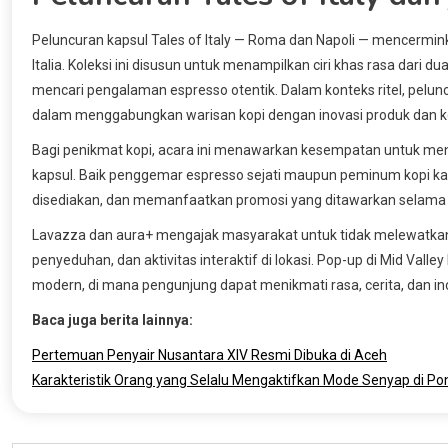
Peluncuran kapsul Tales of Italy — Roma dan Napoli — mencermin
Italia. Koleksi ini disusun untuk menampilkan ciri khas rasa dar
mencari pengalaman espresso otentik. Dalam konteks ritel, pel
dalam menggabungkan warisan kopi dengan inovasi produk dan ko
Bagi penikmat kopi, acara ini menawarkan kesempatan untuk mene
kapsul. Baik penggemar espresso sejati maupun peminum kopi kas
disediakan, dan memanfaatkan promosi yang ditawarkan selama 
Lavazza dan aura+ mengajak masyarakat untuk tidak melewatkan
penyeduhan, dan aktivitas interaktif di lokasi. Pop-up di Mid Valley
modern, di mana pengunjung dapat menikmati rasa, cerita, dan i
Baca juga berita lainnya:
Pertemuan Penyair Nusantara XIV Resmi Dibuka di Aceh
Karakteristik Orang yang Selalu Mengaktifkan Mode Senyap di Po