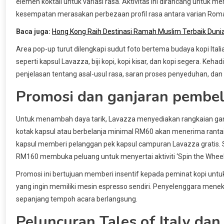
elemen koktail untuk variasi rasa. Aktivitas ini dirancang untuk 
kesempatan merasakan perbezaan profil rasa antara varian Roma
Baca juga:
Hong Kong Raih Destinasi Ramah Muslim Terbaik Dunia
Area pop-up turut dilengkapi sudut foto bertema budaya kopi Italia
seperti kapsul Lavazza, biji kopi, kopi kisar, dan kopi segera. Ke
penjelasan tentang asal-usul rasa, saran proses penyeduhan, dan
Promosi dan ganjaran pembel
Untuk menambah daya tarik, Lavazza menyediakan rangkaian ga
kotak kapsul atau berbelanja minimal RM60 akan menerima rantai 
kapsul memberi pelanggan pek kapsul campuran Lavazza gratis. 
RM160 membuka peluang untuk menyertai aktiviti ‘Spin the Whee
Promosi ini bertujuan memberi insentif kepada peminat kopi unt
yang ingin memiliki mesin espresso sendiri. Penyelenggara men
sepanjang tempoh acara berlangsung.
Peluncuran Tales of Italy dan