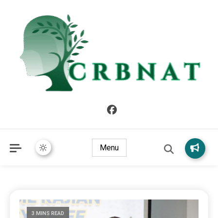
crbnat
crbnat
Menu
3 MINS READ