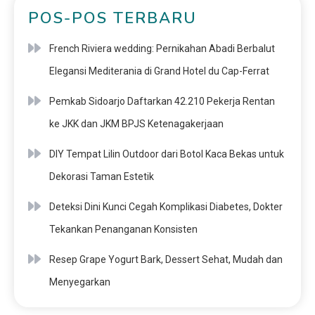
POS-POS TERBARU
French Riviera wedding: Pernikahan Abadi Berbalut
Elegansi Mediterania di Grand Hotel du Cap-Ferrat
Pemkab Sidoarjo Daftarkan 42.210 Pekerja Rentan
ke JKK dan JKM BPJS Ketenagakerjaan
DIY Tempat Lilin Outdoor dari Botol Kaca Bekas untuk
Dekorasi Taman Estetik
Deteksi Dini Kunci Cegah Komplikasi Diabetes, Dokter
Tekankan Penanganan Konsisten
Resep Grape Yogurt Bark, Dessert Sehat, Mudah dan
Menyegarkan