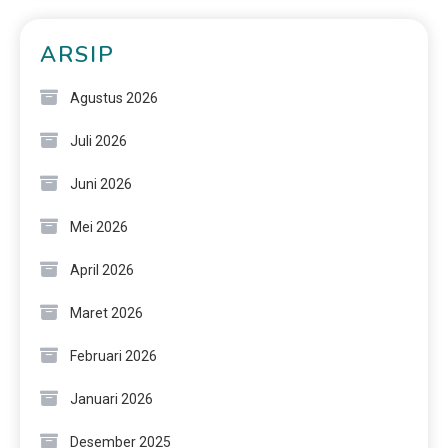
ARSIP
Agustus 2026
Juli 2026
Juni 2026
Mei 2026
April 2026
Maret 2026
Februari 2026
Januari 2026
Desember 2025