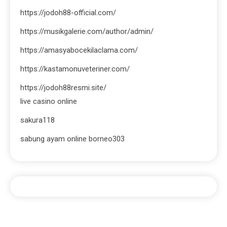
https://jodoh88-official.com/
https://musikgalerie.com/author/admin/
https://amasyabocekilaclama.com/
https://kastamonuveteriner.com/
https://jodoh88resmi.site/
live casino online
sakura118
sabung ayam online borneo303