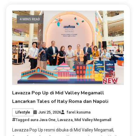
4 MINS READ
Lavazza Pop Up di Mid Valley Megamall
Lancarkan Tales of Italy Roma dan Napoli
Juni 25, 2026
farel.kusuma
Lifestyle
Tagged
aura Java One
,
Lavazza
,
Mid Valley Megamall
Lavazza Pop Up resmi dibuka di Mid Valley Megamall,