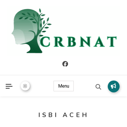
crbnat
crbnat
Menu
ISBI ACEH