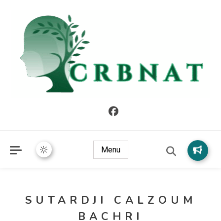
crbnat
crbnat
Menu
SUTARDJI CALZOUM
BACHRI