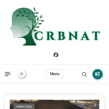
crbnat
crbnat
Menu
2 MINS READ