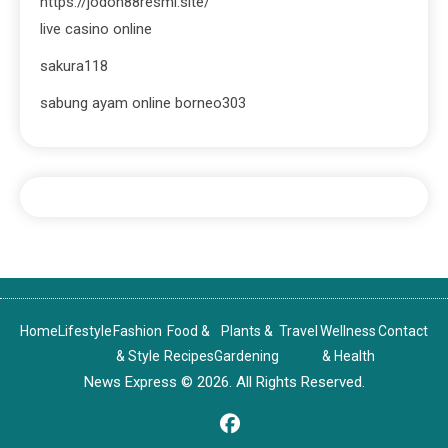
https://jodoh88resmi.site/
live casino online
sakura118
sabung ayam online borneo303
Home
Lifestyle
Fashion
Food &
Plants &
Travel
Wellness
Contact
& Style
Recipes
Gardening
& Health
News Express © 2026. All Rights Reserved.