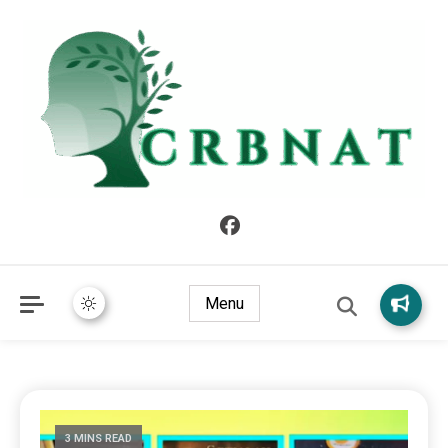
crbnat
crbnat
Menu
3 MINS READ